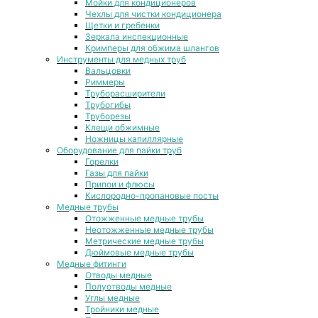
Мойки для кондиционеров
Чехлы для чистки кондиционера
Щетки и гребенки
Зеркала инспекционные
Кримперы для обжима шлангов
Инструменты для медных труб
Вальцовки
Риммеры
Труборасширители
Трубогибы
Труборезы
Клещи обжимные
Ножницы капиллярные
Оборудование для пайки труб
Горелки
Газы для пайки
Припои и флюсы
Кислородно-пропановые посты
Медные трубы
Отожженные медные трубы
Неотожженные медные трубы
Метрические медные трубы
Дюймовые медные трубы
Медные фитинги
Отводы медные
Полуотводы медные
Углы медные
Тройники медные