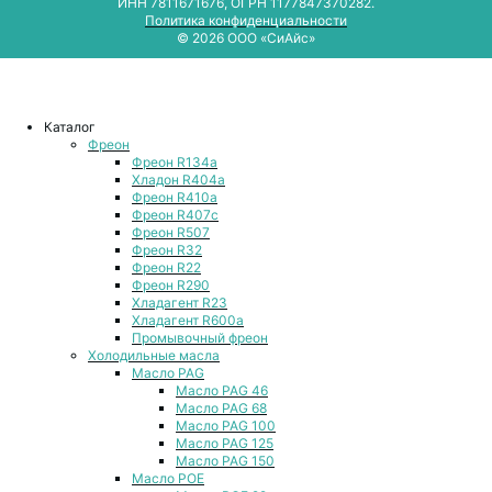
ИНН 7811671676, ОГРН 1177847370282.
Политика конфиденциальности
© 2026 ООО «СиАйс»
Каталог
Фреон
Фреон R134a
Хладон R404a
Фреон R410a
Фреон R407с
Фреон R507
Фреон R32
Фреон R22
Фреон R290
Хладагент R23
Хладагент R600a
Промывочный фреон
Холодильные масла
Масло PAG
Масло PAG 46
Масло PAG 68
Масло PAG 100
Масло PAG 125
Масло PAG 150
Масло POE