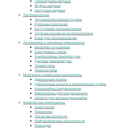
Переходники медные
Муфты медные
Заглушки медные
Теплоизоляция
Теплоизоляционные трубки
Рулонная изоляция
Каучуковая теплоизоляция
Трубная изоляция из полиэтилена
Клей для теплоизоляции
Автоматика и линейные компоненты
Фильтры-осушители
Смотровые стекла
Контроллеры температуры
Датчики температуры
Термостаты
Прессостаты
Монтажно‑сервисные компоненты
Дренажные помпы
Дренажные шланги и капиллярная трубка
Кронштейны кондиционера
Виброопоры для кондиционера
Шланги для автокондиционера
Химические компоненты
Очистители
Герметики
Тесты кислотности
Нейтрализаторы кислотности
Присадки