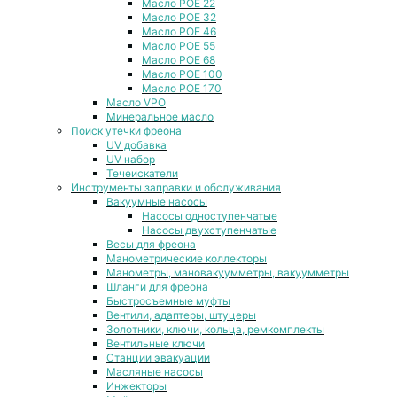
Масло POE 22
Масло POE 32
Масло POE 46
Масло POE 55
Масло POE 68
Масло POE 100
Масло POE 170
Масло VPO
Минеральное масло
Поиск утечки фреона
UV добавка
UV набор
Течеискатели
Инструменты заправки и обслуживания
Вакуумные насосы
Насосы одноступенчатые
Насосы двухступенчатые
Весы для фреона
Манометрические коллекторы
Манометры, мановакуумметры, вакуумметры
Шланги для фреона
Быстросъемные муфты
Вентили, адаптеры, штуцеры
Золотники, ключи, кольца, ремкомплекты
Вентильные ключи
Станции эвакуации
Масляные насосы
Инжекторы