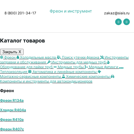
Фреон и инструмент
8 (800) 201-34-17
zakaz@siais.ru
0
0
Каталог товаров
Закрыть X
Фреон
Холодильные масла
Поиск утечки фреона
Инструменты
заправки и обслуживания
Инструменты для медных труб
Оборудование для пайки труб
Медные трубы
Медные фитинги
Теплоизоляция
Автоматика и линейные компоненты
Монтажно‑сервисные компоненты
Химические компоненты
Компоненты и инструменты для автокондиционеров
Фреон
Фреон R134a
Хладон R404a
Фреон R410a
Фреон R407с