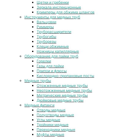
Щетки и гребенки
Зеркала инспекционные
Кримперы для обжима шлангов
Инструменты для медных труб
Вальцовки
Риммеры
Труборасширители
Трубогибы
Труборезы
Клещи обжимные
Ножницы капиллярные
Оборудование для пайки труб
Горелки
Газы для пайки
Припои и флюсы
Кислородно-пропановые посты
Медные трубы
Отожженные медные трубы
Неотожженные медные трубы
Метрические медные трубы
Дюймовые медные трубы
Медные фитинги
Отводы медные
Полуотводы медные
Углы медные
Тройники медные
Переходники медные
Муфты медные