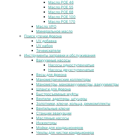
Масло POE 46
Масло POE 55
Масло POE 68
Масло POE 100
Масло POE 170
Масло VPO
Минеральное масло
Поиск утечки фреона
UV добавка
UV набор
Течеискатели
Инструменты заправки и обслуживания
Вакуумные насосы
Насосы одноступенчатые
Насосы двухступенчатые
Весы для фреона
Манометрические коллекторы
Манометры, мановакуумметры, вакуумметры
Шланги для фреона
Быстросъемные муфты
Вентили, адаптеры, штуцеры
Золотники, ключи, кольца, ремкомплекты
Вентильные ключи
Станции эвакуации
Масляные насосы
Инжекторы
Мойки для кондиционеров
Чехлы для чистки кондиционера