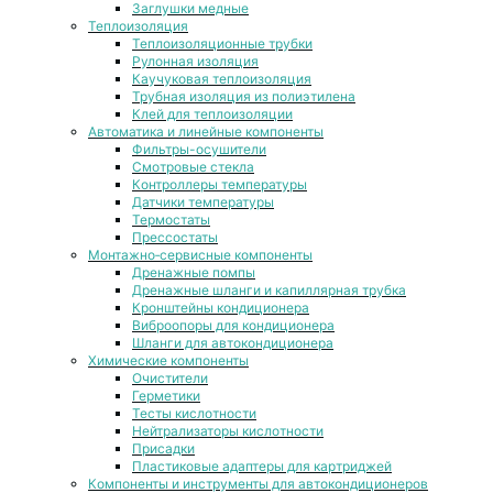
Заглушки медные
Теплоизоляция
Теплоизоляционные трубки
Рулонная изоляция
Каучуковая теплоизоляция
Трубная изоляция из полиэтилена
Клей для теплоизоляции
Автоматика и линейные компоненты
Фильтры-осушители
Смотровые стекла
Контроллеры температуры
Датчики температуры
Термостаты
Прессостаты
Монтажно‑сервисные компоненты
Дренажные помпы
Дренажные шланги и капиллярная трубка
Кронштейны кондиционера
Виброопоры для кондиционера
Шланги для автокондиционера
Химические компоненты
Очистители
Герметики
Тесты кислотности
Нейтрализаторы кислотности
Присадки
Пластиковые адаптеры для картриджей
Компоненты и инструменты для автокондиционеров