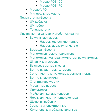
Масло POE 100
Масло POE 170
Масло VPO
Минеральное масло
Поиск утечки фреона
UV добавка
UV набор
Течеискатели
Инструменты заправки и обслуживания
Вакуумные насосы
Насосы одноступенчатые
Насосы двухступенчатые
Весы для фреона
Манометрические коллекторы
Манометры, мановакуумметры, вакуумметры
Шланги для фреона
Быстросъемные муфты
Вентили, адаптеры, штуцеры
Золотники, ключи, кольца, ремкомплекты
Вентильные ключи
Станции эвакуации
Масляные насосы
Инжекторы
Мойки для кондиционеров
Чехлы для чистки кондиционера
Щетки и гребенки
Зеркала инспекционные
Кримперы для обжима шлангов