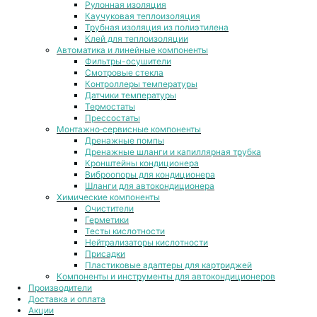
Рулонная изоляция
Каучуковая теплоизоляция
Трубная изоляция из полиэтилена
Клей для теплоизоляции
Автоматика и линейные компоненты
Фильтры-осушители
Смотровые стекла
Контроллеры температуры
Датчики температуры
Термостаты
Прессостаты
Монтажно‑сервисные компоненты
Дренажные помпы
Дренажные шланги и капиллярная трубка
Кронштейны кондиционера
Виброопоры для кондиционера
Шланги для автокондиционера
Химические компоненты
Очистители
Герметики
Тесты кислотности
Нейтрализаторы кислотности
Присадки
Пластиковые адаптеры для картриджей
Компоненты и инструменты для автокондиционеров
Производители
Доставка и оплата
Акции