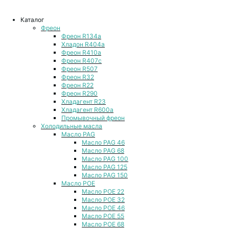
Каталог
Фреон
Фреон R134a
Хладон R404a
Фреон R410a
Фреон R407с
Фреон R507
Фреон R32
Фреон R22
Фреон R290
Хладагент R23
Хладагент R600a
Промывочный фреон
Холодильные масла
Масло PAG
Масло PAG 46
Масло PAG 68
Масло PAG 100
Масло PAG 125
Масло PAG 150
Масло POE
Масло POE 22
Масло POE 32
Масло POE 46
Масло POE 55
Масло POE 68