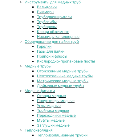
Инструменты для медных труб
Вальцовки
Риммеры
Труборасширители
Трубогибы
Труборезы
Клещи обжимные
Ножницы капиллярные
Оборудование для пайки труб
Горелки
Газы для пайки
Припои и флюсы
Кислородно-пропановые посты
Медные трубы
Отожженные медные трубы
Неотожженные медные трубы
Метрические медные трубы
Дюймовые медные трубы
Медные фитинги
Отводы медные
Полуотводы медные
Углы медные
Тройники медные
Переходники медные
Муфты медные
Заглушки медные
Теплоизоляция
Теплоизоляционные трубки