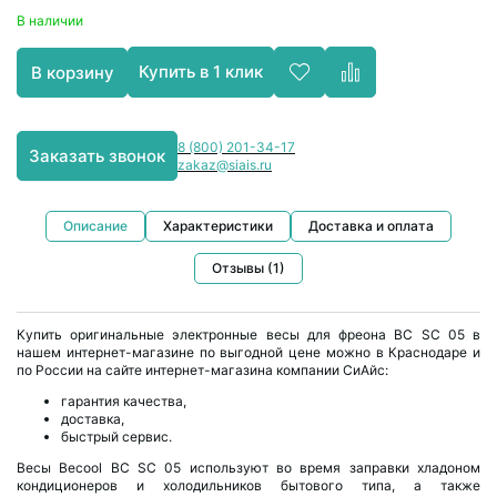
В наличии
Хладагент R23
Вентильные ключи
Теплоизоляция
Купить в 1 клик
В корзину
Хладагент R600a
Станции эвакуации
Автоматика и линейные компоненты
8 (800) 201-34-17
Промывочный фреон
Масляные насосы
Монтажно‑сервисные компоненты
Заказать звонок
zakaz@siais.ru
Инжекторы
Химические компоненты
Описание
Характеристики
Доставка и оплата
Мойки для кондиционеров
Компоненты и инструменты для автокондиционеров
Отзывы (1)
Чехлы для чистки кондиционера
Купить оригинальные электронные весы для фреона BC SC 05 в
нашем интернет-магазине по выгодной цене можно в Краснодаре и
по России на сайте интернет-магазина компании СиАйс:
Щетки и гребенки
гарантия качества,
доставка,
Зеркала инспекционные
быстрый сервис.
Весы Becool BC SC 05 используют во время заправки хладоном
кондиционеров и холодильников бытового типа, а также
Кримперы для обжима шлангов