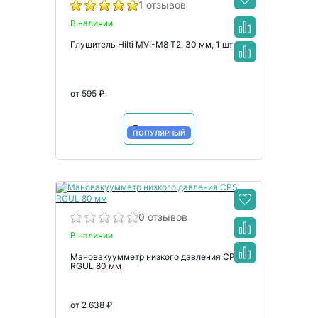
1 отзывов
В наличии
Глушитель Hilti MVI-M8 T2, 30 мм, 1 шт
от 595 ₽
В корзину
ПОПУЛЯРНЫЙ
0 отзывов
В наличии
Мановакуумметр низкого давления CPS
RGUL 80 мм
от 2 638 ₽