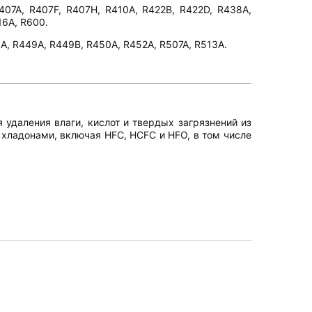
R407A, R407F, R407H, R410A, R422B, R422D, R438A,
16A, R600.
8A, R449A, R449B, R450A, R452A, R507A, R513A.
удаления влаги, кислот и твердых загрязнений из
хладонами, включая HFC, HCFC и HFO, в том числе