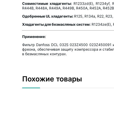
Совместимые хладагенты:
R1233zd(E), R1234yf, 
R444B, R448A, R449A, R449B, R450A, R452A, R452B,
Одобренные UL хладагенты:
R125, R134a, R22, R23
Хладагенты для безмасляных систем:
R1234ze(E), 
Применение:
Фильтр Danfoss DCL 032S 023Z4500 023Z450091 ис
фреона, обеспечивая защиту компрессора и стаби
в безмасляных контурах.
Похожие товары