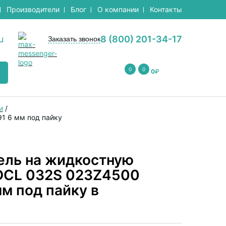
Производители
Блог
О компании
Контакты
u
8 (800) 201-34-17
Заказать звонок
0
0
0
₽
и
/
1 6 мм под пайку
ель на жидкостную
 DCL 032S 023Z4500
м под пайку в