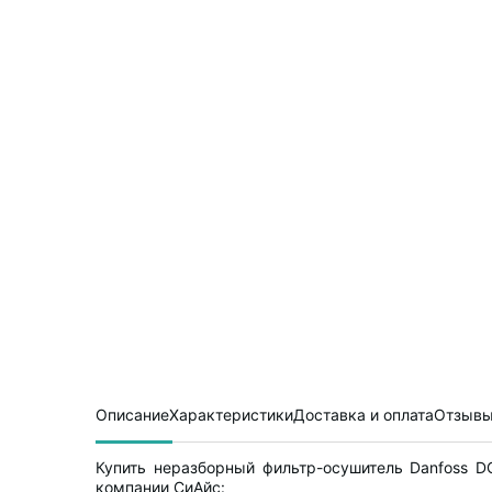
Описание
Характеристики
Доставка и оплата
Отзывы
Купить неразборный фильтр-осушитель Danfoss 
компании СиАйс: