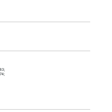
83;
74;