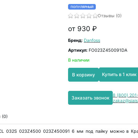
ПОПУЛЯРНЫЙ
Отзывы (0)
от 930 ₽
Бренд:
Danfoss
Артикул:
FO023Z450091DA
В наличии
Купить в 1 клик
В корзину
8 (800) 201
Заказать звонок
zakaz@siais
 (0)
DCL 032S 023Z4500 023Z450091 6 мм под пайку можно в Крас