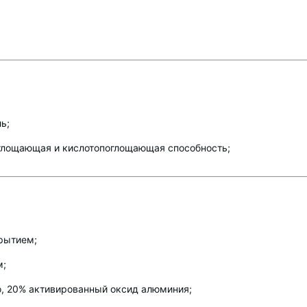
ь;
глощающая и кислотопоглощающая способность;
рытием;
м;
, 20% активированный оксид алюминия;