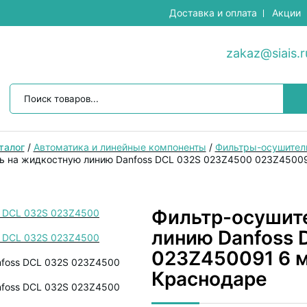
Доставка и оплата
Акции
zakaz@siais.r
талог
/
Автоматика и линейные компоненты
/
Фильтры-осушител
ь на жидкостную линию Danfoss DCL 032S 023Z4500 023Z45009
Фильтр-осушит
линию Danfoss
023Z450091 6 м
Краснодаре