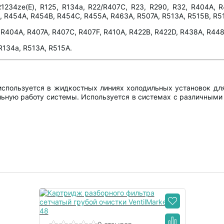
R1234ze(E), R125, R134a, R22/R407C, R23, R290, R32, R404A, 
 R454A, R454B, R454C, R455A, R463A, R507A, R513A, R515B, R5
, R404A, R407A, R407C, R407F, R410A, R422B, R422D, R438A, R44
R134a, R513A, R515A.
пользуется в жидкостных линиях холодильных установок для 
льную работу системы. Используется в системах с различными 