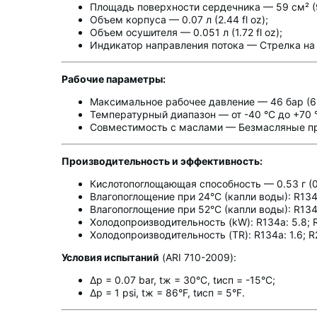
Площадь поверхности сердечника — 59 см² (9.
Объем корпуса — 0.07 л (2.44 fl oz);
Объем осушителя — 0.051 л (1.72 fl oz);
Индикатор направления потока — Стрелка на 
Рабочие параметры:
Максимальное рабочее давление — 46 бар (66
Температурный диапазон — от -40 °C до +70 
Совместимость с маслами — Безмасляные п
Производительность и эффективность:
Кислотопоглощающая способность — 0.53 г (0
Влагопоглощение при 24°C (капли воды): R134a:
Влагопоглощение при 52°C (капли воды): R134a:
Холодопроизводительность (kW): R134a: 5.8; R29
Холодопроизводительность (TR): R134a: 1.6; R290
Условия испытаний
(ARI 710-2009):
Δp = 0.07 bar, tж = 30°C, tисп = -15°C;
Δp = 1 psi, tж = 86°F, tисп = 5°F.