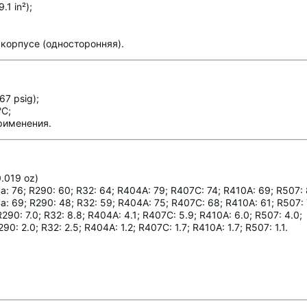
1 in²);
корпусе (односторонняя).
7 psig);
°C;
рименения.
.019 oz)
 76; R290: 60; R32: 64; R404A: 79; R407C: 74; R410A: 69; R507: 
 69; R290: 48; R32: 59; R404A: 75; R407C: 68; R410A: 61; R507: 
0: 7.0; R32: 8.8; R404A: 4.1; R407C: 5.9; R410A: 6.0; R507: 4.0;
: 2.0; R32: 2.5; R404A: 1.2; R407C: 1.7; R410A: 1.7; R507: 1.1.