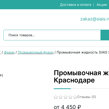
Доставка и оплата
Акции
zakaz@siais.r
г
/
Фреон
/
Промывочный фреон
/
Промывочная жидкость SIAIS S
Промывочная жид
Краснодаре
Отзывы (0)
от 4 450 ₽