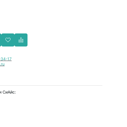
-34-17
.ru
и СиАйс: