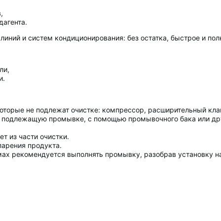
,
дагента.
иний и систем кондиционирования: без остатка, быстрое и пол
ли,
и.
оторые не подлежат очистке: компрессор, расширительный клап
ь, подлежащую промывке, с помощью промывочного бака или др
т из части очистки.
парения продукта.
мах рекомендуется выполнять промывку, разобрав установку на