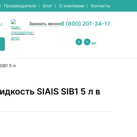
Производители
Блог
О компании
Контакты
u
8 (800) 201-34-17
Заказать звонок
0
0
0
₽
IB1 5 л
кость SIAIS SIB1 5 л в