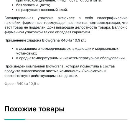
критическое давление: - 46,7 ℃, 72 ℃, 3,78 МПа;
без запаха и цвета;
не разрушает озоновый слой.
Брендированная упаковка включает в себя голографические
наклейки, фирменные термоусадочные пленки, подтверждающие, что
этот товар не подделан, доказывающие целостность товара. Баллон с
фирменной упаковкой также обладает гарантией.
Применение хладона Blowgrana R404а 10,9 кг.:
в домашних и коммерческих охлаждающих и морозильных
установках;
в среднетемпературном и низкотемпературном оборудовании.
Произведен компанией Blowgrana, которая поместила в состав
продукта экологически чистые компоненты. Экономичен и
соответствует действующим стандартам.
Фреон R404a 10,9 кг
Похожие товары