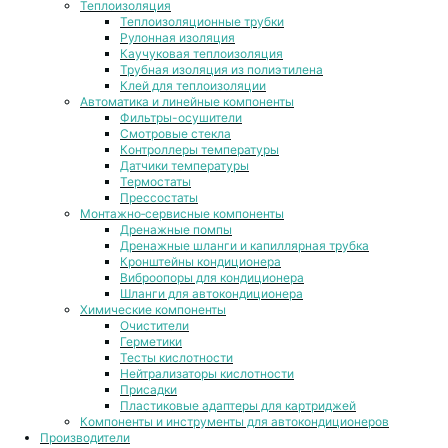
Теплоизоляция
Теплоизоляционные трубки
Рулонная изоляция
Каучуковая теплоизоляция
Трубная изоляция из полиэтилена
Клей для теплоизоляции
Автоматика и линейные компоненты
Фильтры-осушители
Смотровые стекла
Контроллеры температуры
Датчики температуры
Термостаты
Прессостаты
Монтажно‑сервисные компоненты
Дренажные помпы
Дренажные шланги и капиллярная трубка
Кронштейны кондиционера
Виброопоры для кондиционера
Шланги для автокондиционера
Химические компоненты
Очистители
Герметики
Тесты кислотности
Нейтрализаторы кислотности
Присадки
Пластиковые адаптеры для картриджей
Компоненты и инструменты для автокондиционеров
Производители