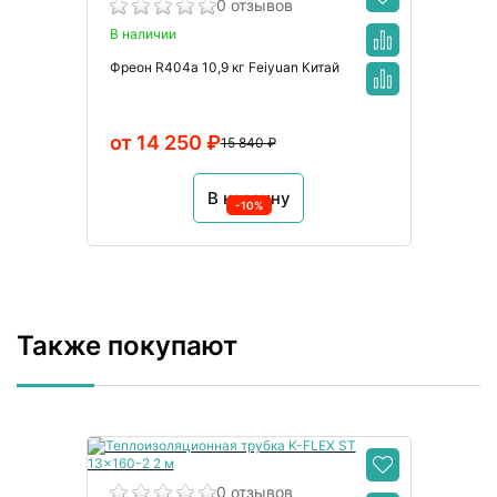
0 отзывов
В наличии
Фреон R404a 10,9 кг Feiyuan Китай
от 14 250 ₽
15 840 ₽
В корзину
-10%
Также покупают
0 отзывов