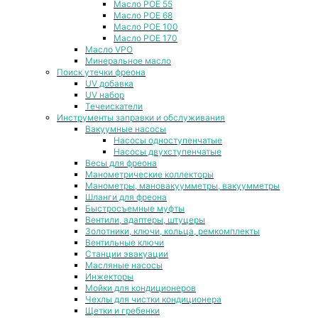
Масло POE 55
Масло POE 68
Масло POE 100
Масло POE 170
Масло VPO
Минеральное масло
Поиск утечки фреона
UV добавка
UV набор
Течеискатели
Инструменты заправки и обслуживания
Вакуумные насосы
Насосы одноступенчатые
Насосы двухступенчатые
Весы для фреона
Манометрические коллекторы
Манометры, мановакуумметры, вакуумметры
Шланги для фреона
Быстросъемные муфты
Вентили, адаптеры, штуцеры
Золотники, ключи, кольца, ремкомплекты
Вентильные ключи
Станции эвакуации
Масляные насосы
Инжекторы
Мойки для кондиционеров
Чехлы для чистки кондиционера
Щетки и гребенки