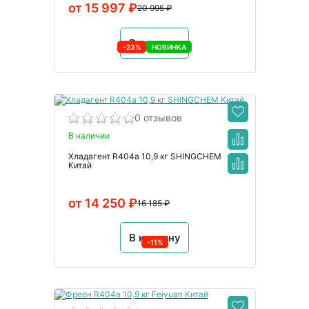
от 15 997 ₽
20 995 ₽
В корзину
-23%
НОВИНКА
0 отзывов
В наличии
Хладагент R404a 10,9 кг SHINGCHEM
Китай
от 14 250 ₽
16 185 ₽
В корзину
-11%