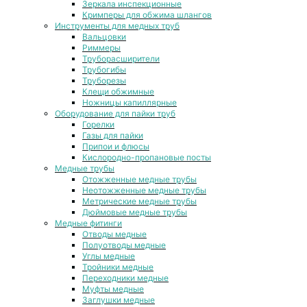
Зеркала инспекционные
Кримперы для обжима шлангов
Инструменты для медных труб
Вальцовки
Риммеры
Труборасширители
Трубогибы
Труборезы
Клещи обжимные
Ножницы капиллярные
Оборудование для пайки труб
Горелки
Газы для пайки
Припои и флюсы
Кислородно-пропановые посты
Медные трубы
Отожженные медные трубы
Неотожженные медные трубы
Метрические медные трубы
Дюймовые медные трубы
Медные фитинги
Отводы медные
Полуотводы медные
Углы медные
Тройники медные
Переходники медные
Муфты медные
Заглушки медные