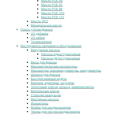
Масло POE 46
Масло POE 55
Масло POE 68
Масло POE 100
Масло POE 170
Масло VPO
Минеральное масло
Поиск утечки фреона
UV добавка
UV набор
Течеискатели
Инструменты заправки и обслуживания
Вакуумные насосы
Насосы одноступенчатые
Насосы двухступенчатые
Весы для фреона
Манометрические коллекторы
Манометры, мановакуумметры, вакуумметры
Шланги для фреона
Быстросъемные муфты
Вентили, адаптеры, штуцеры
Золотники, ключи, кольца, ремкомплекты
Вентильные ключи
Станции эвакуации
Масляные насосы
Инжекторы
Мойки для кондиционеров
Чехлы для чистки кондиционера