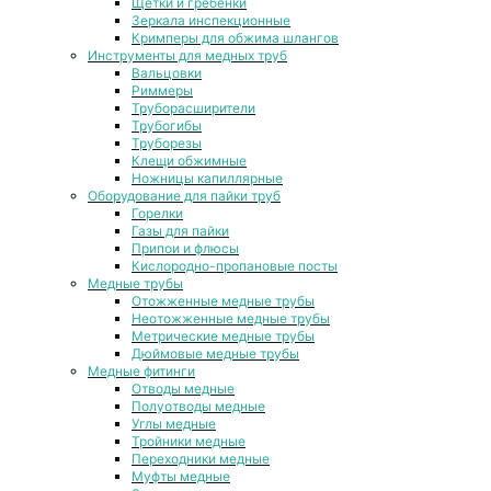
Щетки и гребенки
Зеркала инспекционные
Кримперы для обжима шлангов
Инструменты для медных труб
Вальцовки
Риммеры
Труборасширители
Трубогибы
Труборезы
Клещи обжимные
Ножницы капиллярные
Оборудование для пайки труб
Горелки
Газы для пайки
Припои и флюсы
Кислородно-пропановые посты
Медные трубы
Отожженные медные трубы
Неотожженные медные трубы
Метрические медные трубы
Дюймовые медные трубы
Медные фитинги
Отводы медные
Полуотводы медные
Углы медные
Тройники медные
Переходники медные
Муфты медные