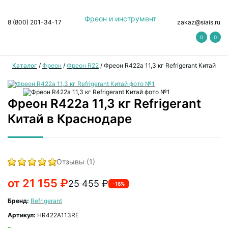
Фреон и инструмент
8 (800) 201-34-17
zakaz@siais.ru
0
0
Каталог
/
Фреон
/
Фреон R22
/
Фреон R422a 11,3 кг Refrigerant Китай
Фреон R422a 11,3 кг Refrigerant
Китай в Краснодаре
Отзывы (1)
от 21 155 ₽
25 455 ₽
-16%
Бренд:
Refrigerant
Артикул:
HR422A113RE