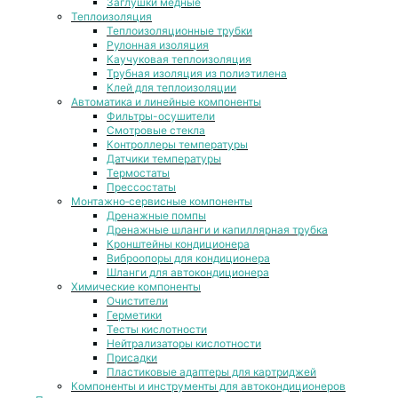
Заглушки медные
Теплоизоляция
Теплоизоляционные трубки
Рулонная изоляция
Каучуковая теплоизоляция
Трубная изоляция из полиэтилена
Клей для теплоизоляции
Автоматика и линейные компоненты
Фильтры-осушители
Смотровые стекла
Контроллеры температуры
Датчики температуры
Термостаты
Прессостаты
Монтажно‑сервисные компоненты
Дренажные помпы
Дренажные шланги и капиллярная трубка
Кронштейны кондиционера
Виброопоры для кондиционера
Шланги для автокондиционера
Химические компоненты
Очистители
Герметики
Тесты кислотности
Нейтрализаторы кислотности
Присадки
Пластиковые адаптеры для картриджей
Компоненты и инструменты для автокондиционеров