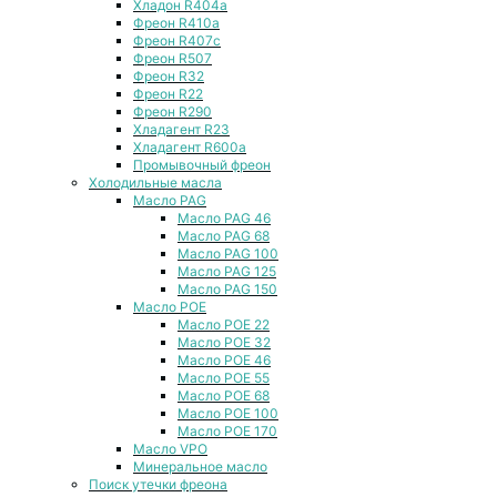
Хладон R404a
Фреон R410a
Фреон R407с
Фреон R507
Фреон R32
Фреон R22
Фреон R290
Хладагент R23
Хладагент R600a
Промывочный фреон
Холодильные масла
Масло PAG
Масло PAG 46
Масло PAG 68
Масло PAG 100
Масло PAG 125
Масло PAG 150
Масло POE
Масло POE 22
Масло POE 32
Масло POE 46
Масло POE 55
Масло POE 68
Масло POE 100
Масло POE 170
Масло VPO
Минеральное масло
Поиск утечки фреона