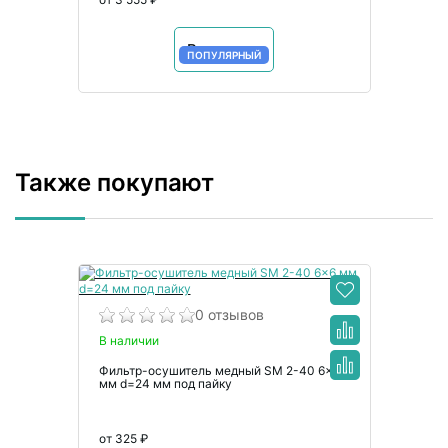
В корзину
ПОПУЛЯРНЫЙ
Также покупают
0 отзывов
В наличии
Фильтр-осушитель медный SM 2-40 6×6
мм d=24 мм под пайку
от 325 ₽