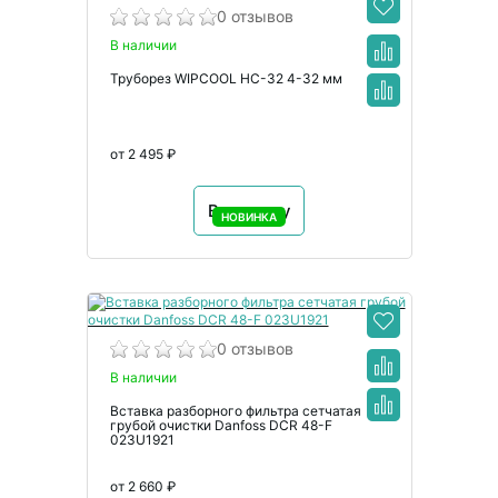
0 отзывов
В наличии
Труборез WIPCOOL HC-32 4-32 мм
от 2 495 ₽
В корзину
НОВИНКА
0 отзывов
В наличии
Вставка разборного фильтра сетчатая
грубой очистки Danfoss DCR 48-F
023U1921
от 2 660 ₽