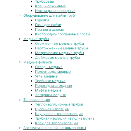
Труборезы
Клещи обжимные
Ножницы капиллярные
Оборудование для пайки труб
Горелки
Газы для пайки
Припои и флюсы
Кислородно-пропановые посты
Медные трубы
Отожженные медные трубы
Неотожженные медные трубы
Метрические медные трубы
Дюймовые медные трубы
Медные фитинги
Отводы медные
Полуотводы медные
Углы медные
Тройники медные
Переходники медные
Муфты медные
Заглушки медные
Теплоизоляция
Теплоизоляционные трубки
Рулонная изоляция
Каучуковая теплоизоляция
Трубная изоляция из полиэтилена
Клей для теплоизоляции
Автоматика и линейные компоненты