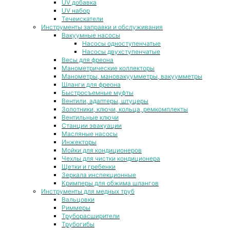
UV добавка
UV набор
Течеискатели
Инструменты заправки и обслуживания
Вакуумные насосы
Насосы одноступенчатые
Насосы двухступенчатые
Весы для фреона
Манометрические коллекторы
Манометры, мановакуумметры, вакуумметры
Шланги для фреона
Быстросъемные муфты
Вентили, адаптеры, штуцеры
Золотники, ключи, кольца, ремкомплекты
Вентильные ключи
Станции эвакуации
Масляные насосы
Инжекторы
Мойки для кондиционеров
Чехлы для чистки кондиционера
Щетки и гребенки
Зеркала инспекционные
Кримперы для обжима шлангов
Инструменты для медных труб
Вальцовки
Риммеры
Труборасширители
Трубогибы