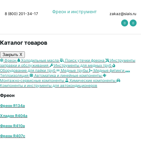
Фреон и инструмент
8 (800) 201-34-17
zakaz@siais.ru
0
0
Каталог товаров
Закрыть X
Фреон
Холодильные масла
Поиск утечки фреона
Инструменты
заправки и обслуживания
Инструменты для медных труб
Оборудование для пайки труб
Медные трубы
Медные фитинги
Теплоизоляция
Автоматика и линейные компоненты
Монтажно‑сервисные компоненты
Химические компоненты
Компоненты и инструменты для автокондиционеров
Фреон
Фреон R134a
Хладон R404a
Фреон R410a
Фреон R407с