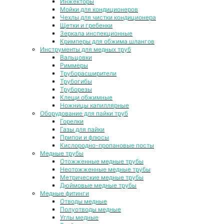
Инжекторы
Мойки для кондиционеров
Чехлы для чистки кондиционера
Щетки и гребенки
Зеркала инспекционные
Кримперы для обжима шлангов
Инструменты для медных труб
Вальцовки
Риммеры
Труборасширители
Трубогибы
Труборезы
Клещи обжимные
Ножницы капиллярные
Оборудование для пайки труб
Горелки
Газы для пайки
Припои и флюсы
Кислородно-пропановые посты
Медные трубы
Отожженные медные трубы
Неотожженные медные трубы
Метрические медные трубы
Дюймовые медные трубы
Медные фитинги
Отводы медные
Полуотводы медные
Углы медные