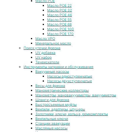
Масло POE
Масло POE 22
Масло POE 32
Масло POE 46
Масло POE 55
Масло POE 68
Масло POE 100
Масло POE 170
Масло VPO
Минеральное масло
Поиск утечки фреона
UV добавка
UV набор
Течеискатели
Инструменты заправки и обслуживания
Вакуумные насосы
Насосы одноступенчатые
Насосы двухступенчатые
Весы для фреона
Манометрические коллекторы
Манометры, мановакуумметры, вакуумметры
Шланги для фреона
Быстросъемные муфты
Вентили, адаптеры, штуцеры
Золотники, ключи, кольца, ремкомплекты
Вентильные ключи
Станции эвакуации
Масляные насосы