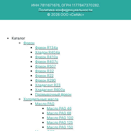
ИНН 7811671676, ОГРН 1177847370282.
Политика конфиденциальности
© 2026 ООО «СиАйс»
Каталог
Фреон
Фреон R134a
Хладон R404a
Фреон R410a
Фреон R407с
Фреон R507
Фреон R32
Фреон R22
Фреон R290
Хладагент R23
Хладагент R600a
Промывочный фреон
Холодильные масла
Масло PAG
Масло PAG 46
Масло PAG 68
Масло PAG 100
Масло PAG 125
Масло PAG 150