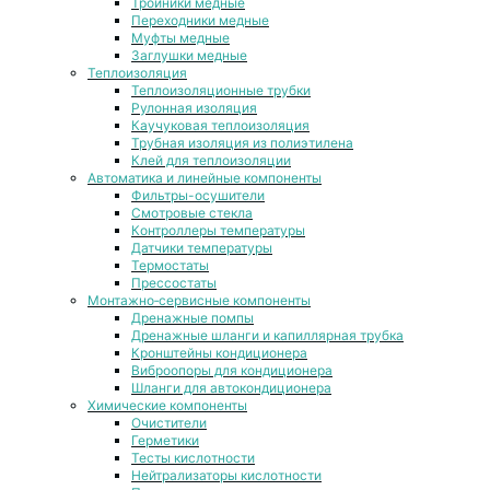
Тройники медные
Переходники медные
Муфты медные
Заглушки медные
Теплоизоляция
Теплоизоляционные трубки
Рулонная изоляция
Каучуковая теплоизоляция
Трубная изоляция из полиэтилена
Клей для теплоизоляции
Автоматика и линейные компоненты
Фильтры-осушители
Смотровые стекла
Контроллеры температуры
Датчики температуры
Термостаты
Прессостаты
Монтажно‑сервисные компоненты
Дренажные помпы
Дренажные шланги и капиллярная трубка
Кронштейны кондиционера
Виброопоры для кондиционера
Шланги для автокондиционера
Химические компоненты
Очистители
Герметики
Тесты кислотности
Нейтрализаторы кислотности