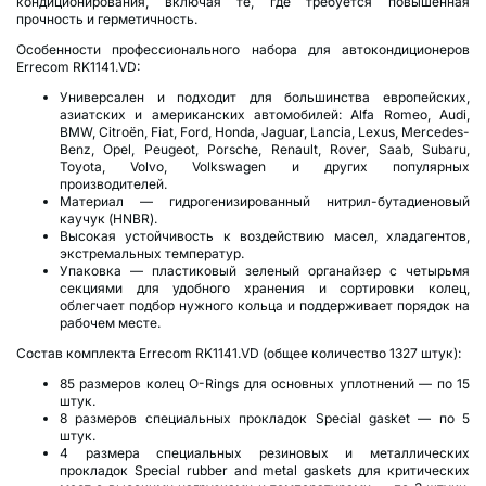
кондиционирования, включая те, где требуется повышенная
прочность и герметичность.
Особенности профессионального набора для автокондиционеров
Errecom RK1141.VD:
Универсален и подходит для большинства европейских,
азиатских и американских автомобилей: Alfa Romeo, Audi,
BMW, Citroën, Fiat, Ford, Honda, Jaguar, Lancia, Lexus, Mercedes-
Benz, Opel, Peugeot, Porsche, Renault, Rover, Saab, Subaru,
Toyota, Volvo, Volkswagen и других популярных
производителей.
Материал — гидрогенизированный нитрил-бутадиеновый
каучук (HNBR).
Высокая устойчивость к воздействию масел, хладагентов,
экстремальных температур.
Упаковка — пластиковый зеленый органайзер с четырьмя
секциями для удобного хранения и сортировки колец,
облегчает подбор нужного кольца и поддерживает порядок на
рабочем месте.
Состав комплекта Errecom RK1141.VD (общее количество 1327 штук):
85 размеров колец O-Rings для основных уплотнений — по 15
штук.
8 размеров специальных прокладок Special gasket — по 5
штук.
4 размера специальных резиновых и металлических
прокладок Special rubber and metal gaskets для критических