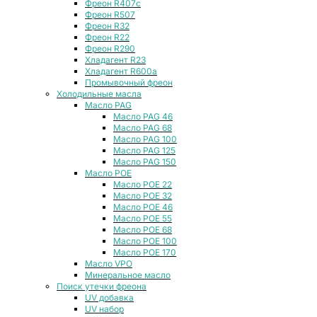
Фреон R407с
Фреон R507
Фреон R32
Фреон R22
Фреон R290
Хладагент R23
Хладагент R600a
Промывочный фреон
Холодильные масла
Масло PAG
Масло PAG 46
Масло PAG 68
Масло PAG 100
Масло PAG 125
Масло PAG 150
Масло POE
Масло POE 22
Масло POE 32
Масло POE 46
Масло POE 55
Масло POE 68
Масло POE 100
Масло POE 170
Масло VPO
Минеральное масло
Поиск утечки фреона
UV добавка
UV набор