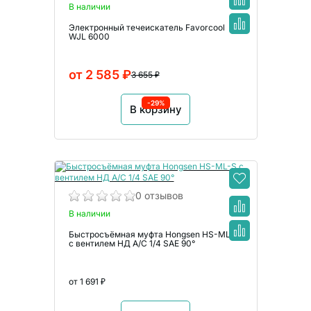
В наличии
Электронный течеискатель Favorcool
WJL 6000
от 2 585 ₽
3 655 ₽
-29%
В корзину
0 отзывов
В наличии
Быстросъёмная муфта Hongsen HS-ML-S
c вентилем НД А/С 1/4 SAE 90°
от 1 691 ₽