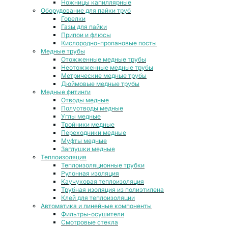
Ножницы капиллярные
Оборудование для пайки труб
Горелки
Газы для пайки
Припои и флюсы
Кислородно-пропановые посты
Медные трубы
Отожженные медные трубы
Неотожженные медные трубы
Метрические медные трубы
Дюймовые медные трубы
Медные фитинги
Отводы медные
Полуотводы медные
Углы медные
Тройники медные
Переходники медные
Муфты медные
Заглушки медные
Теплоизоляция
Теплоизоляционные трубки
Рулонная изоляция
Каучуковая теплоизоляция
Трубная изоляция из полиэтилена
Клей для теплоизоляции
Автоматика и линейные компоненты
Фильтры-осушители
Смотровые стекла