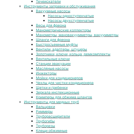
Течеискатели
Инструменты заправки и обслуживания
Вакуумные насосы
Насосы одноступенчатые
Насосы двухступенчатые
Весы для фреона
Манометрические коллекторы
Манометры, мановакуумметры, вакуумметры
Шланги для фреона
Быстросъемные муфты
Вентили, адаптеры, штуцеры
Золотники, ключи, кольца, ремкомплекты
Вентильные ключи
Станции эвакуации
Масляные насосы
Инжекторы
Мойки для кондиционеров
Чехлы для чистки кондиционера
Щетки и гребенки
Зеркала инспекционные
Кримперы для обжима шлангов
Инструменты для медных труб
Вальцовки
Риммеры
Труборасширители
Трубогибы
Труборезы
Клещи обжимные