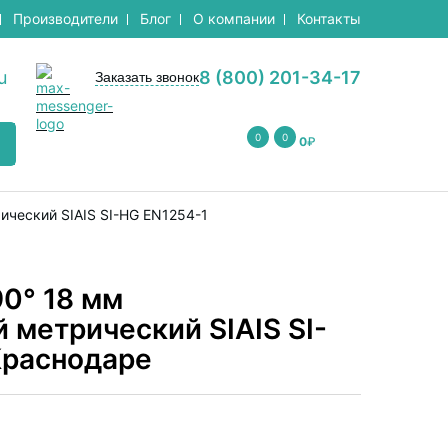
Производители
Блог
О компании
Контакты
u
8 (800) 201-34-17
Заказать звонок
0
0
0
₽
ческий SIAIS SI-HG EN1254-1
0° 18 мм
 метрический SIAIS SI-
Краснодаре