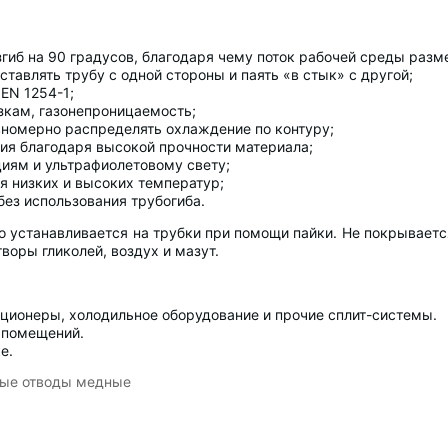
гиб на 90 градусов, благодаря чему поток рабочей среды разм
тавлять трубу с одной стороны и паять «в стык» с другой;
EN 1254-1;
зкам, газонепроницаемость;
номерно распределять охлаждение по контуру;
ия благодаря высокой прочности материала;
иям и ультрафиолетовому свету;
я низких и высоких температур;
без использования трубогиба.
ко устанавливается на трубки при помощи пайки. Не покрываетс
воры гликолей, воздух и мазут.
иционеры, холодильное оборудование и прочие сплит-системы.
 помещений.
е.
ые отводы медные