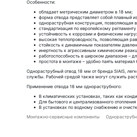
Особенности:
обладает метрическим диаметром в 18 мм;
форма отвода представляет собой плавный из
однораструбная конструкция, позволяющая вс
стандартизация по европейскому регламенту 
устойчивость к коррозии и физическим нагру
высокая теплопроводность, позволяющая рав
стойкость к динамичным показателям давлен
инертность к агрессивным химическим реакц
работоспособность в широком диапазоне – дл
простота в монтаже – удобно паять материал 
Однораструбный отвод 18 мм от бренда SIAIS, лег
службы. Рабочей средой также могут служить раст
Применение отвода 18 мм однораструбного:
В климатических установках, таких как конд
Для бытового и централизованного отопления
В установках по водному снабжению и очистк
Монтажно‑сервисные компоненты
Однораструбн