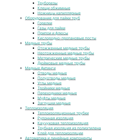
Труборезы
Клещи обжимные
Ножницы капиллярные
Оборудование для пайки труб
Горелки
Газы для пайки
Припои и флюсы
Кислородно-пропановые посты
Медные трубы
Отожженные медные трубы
Неотожженные медные трубы
Метрические медные трубы
Дюймовые медные трубы
Медные фитинги
Отводы медные
Полуотводы медные
Углы медные
Тройники медные
Переходники медные
Муфты медные
Заглушки медные
Теплоизоляция
Теплоизоляционные трубки
Рулонная изоляция
Каучуковая теплоизоляция
Трубная изоляция из полиэтилена
Клей для теплоизоляции
Автоматика и линейные компоненты