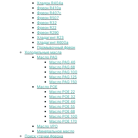
Хладон R404a
Фреон R410a
Фреон R407с
Фреон R507
Фреон R32
Фреон R22
Фреон R290
Хладагент R23
Хладагент R600a
Промывочный фреон
Холодильные масла
Масло PAG
Масло PAG 46
Масло PAG 68
Масло PAG 100
Масло PAG 125
Масло PAG 150
Масло POE
Масло POE 22
Масло POE 32
Масло POE 46
Масло POE 55
Масло POE 68
Масло POE 100
Масло POE 170
Масло VPO
Минеральное масло
Поиск утечки фреона