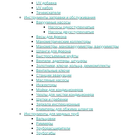
UV добавка
UV набор
Течеискатели
Инструменты заправки и обслуживания
Вакуумные насосы
Насосы одноступенчатые
Насосы двухступенчатые
Весы для фреона
Манометрические коллекторы
Манометры, мановакуумметры, вакуумметры
Шланги для фреона
Быстросъемные муфты
Вентили, адаптеры, штуцеры
Золотники, ключи, кольца, ремкомплекты
Вентильные ключи
Станции эвакуации
Масляные насосы
Инжекторы
Мойки для кондиционеров
Чехлы для чистки кондиционера
Щетки и гребенки
Зеркала инспекционные
Кримперы для обжима шлангов
Инструменты для медных труб
Вальцовки
Риммеры
Труборасширители
Трубогибы