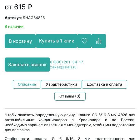
от 615 ₽
Хладагент R23
Вентильные ключи
Теплоизоляция
Артикул:
SHAG64826
В наличии
Хладагент R600a
Станции эвакуации
Автоматика и линейные компоненты
Купить в 1 клик
В корзину
Промывочный фреон
Масляные насосы
Монтажно‑сервисные компоненты
Инжекторы
Химические компоненты
8 (800) 201-34-17
Заказать звонок
zakaz@siais.ru
Мойки для кондиционеров
Компоненты и инструменты для автокондиционеров
Описание
Характеристики
Доставка и оплата
Чехлы для чистки кондиционера
Отзывы (0)
Щетки и гребенки
Чтобы заказать определенную длину шланга G6 5/16 8 мм 4826 для
автомобильных кондиционеров в Краснодаре и по России,
Зеркала инспекционные
необходимо заранее связаться с менеджером, чтобы мы подготовили
для вас заказ.
Особенности шланга G 6 5/16 8 мм толстостенного для
Кримперы для обжима шлангов