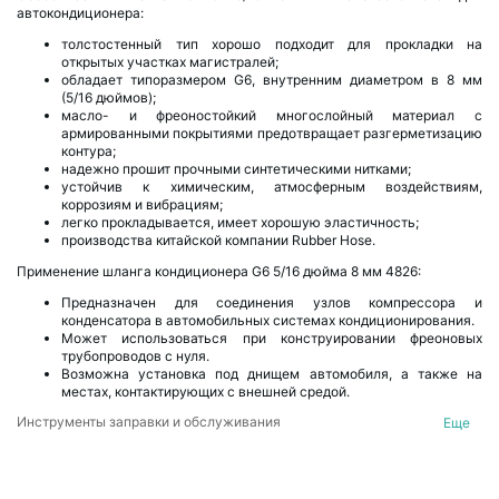
автокондиционера:
толстостенный тип хорошо подходит для прокладки на
открытых участках магистралей;
обладает типоразмером G6, внутренним диаметром в 8 мм
(5/16 дюймов);
масло- и фреоностойкий многослойный материал с
армированными покрытиями предотвращает разгерметизацию
контура;
надежно прошит прочными синтетическими нитками;
устойчив к химическим, атмосферным воздействиям,
коррозиям и вибрациям;
легко прокладывается, имеет хорошую эластичность;
производства китайской компании Rubber Hose.
Применение шланга кондиционера G6 5/16 дюйма 8 мм 4826:
Предназначен для соединения узлов компрессора и
конденсатора в автомобильных системах кондиционирования.
Может использоваться при конструировании фреоновых
трубопроводов с нуля.
Возможна установка под днищем автомобиля, а также на
местах, контактирующих с внешней средой.
Инструменты заправки и обслуживания
Еще
Компоненты и инструменты для автокондиционеров