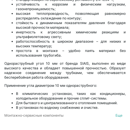
устойчивость к коррозии и физическим нагрузкам,
газонепроницаемость;
высокая теплопроводность, позволяющая равномерно
распределять охлаждение по контуру;
стойкость к динамичным показателям давления благодаря
высокой прочности материала;
инертность к агрессивным химическим реакциям и
ультрафиолетовому свету;
работоспособность в широком диапазоне – для низких и
высоких температур;
простота в монтаже – удобно паять материал без
использования трубогиба.
Однораструбный угол 10 мм от бренда SIAIS, выполнен из меди
высокого качества и обладает повышенной прочностью. Образует
надежное соединение между трубками, чем обеспечивается
бесперебойная работа оборудования.
Применение угла диаметром 10 мм однораструбного:
В климатических установках, таких как кондиционеры,
холодильное оборудование и прочие сплит-системы.
Для бытового и централизованного отопления помещений.
В установках по водному снабжению и очистке.
Монтажно‑сервисные компоненты
Еще
Однораструбные углы медные