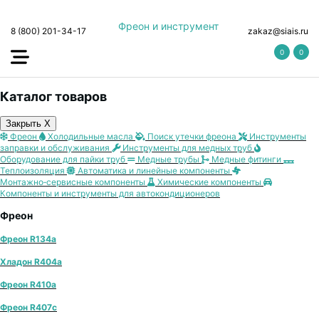
Фреон и инструмент
8 (800) 201-34-17
zakaz@siais.ru
0
0
Каталог товаров
Закрыть X
Фреон
Холодильные масла
Поиск утечки фреона
Инструменты
заправки и обслуживания
Инструменты для медных труб
Оборудование для пайки труб
Медные трубы
Медные фитинги
Теплоизоляция
Автоматика и линейные компоненты
Монтажно‑сервисные компоненты
Химические компоненты
Компоненты и инструменты для автокондиционеров
Фреон
Фреон R134a
Хладон R404a
Фреон R410a
Фреон R407с