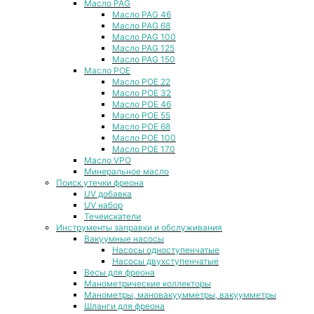
Масло PAG
Масло PAG 46
Масло PAG 68
Масло PAG 100
Масло PAG 125
Масло PAG 150
Масло POE
Масло POE 22
Масло POE 32
Масло POE 46
Масло POE 55
Масло POE 68
Масло POE 100
Масло POE 170
Масло VPO
Минеральное масло
Поиск утечки фреона
UV добавка
UV набор
Течеискатели
Инструменты заправки и обслуживания
Вакуумные насосы
Насосы одноступенчатые
Насосы двухступенчатые
Весы для фреона
Манометрические коллекторы
Манометры, мановакуумметры, вакуумметры
Шланги для фреона