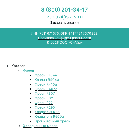
8 (800) 201-34-17
zakaz@siais.ru
Заказать звонок
ИНН 7811671676, ОГРН 1177847370282.
Политика конфиденциальности
© 2026 ООО «СиАйс»
Каталог
Фреон
Фреон R134a
Хладон R404a
Фреон R410a
Фреон R407с
Фреон R507
Фреон R32
Фреон R22
Фреон R290
Хладагент R23
Хладагент R600a
Промывочный фреон
Холодильные масла