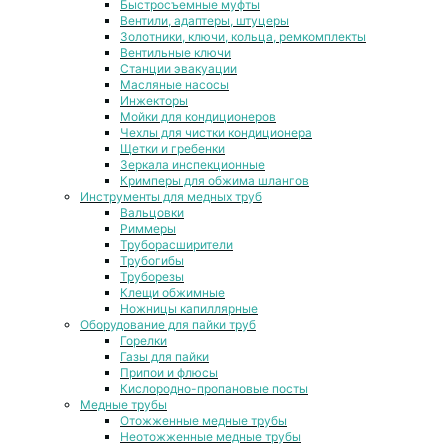
Быстросъемные муфты
Вентили, адаптеры, штуцеры
Золотники, ключи, кольца, ремкомплекты
Вентильные ключи
Станции эвакуации
Масляные насосы
Инжекторы
Мойки для кондиционеров
Чехлы для чистки кондиционера
Щетки и гребенки
Зеркала инспекционные
Кримперы для обжима шлангов
Инструменты для медных труб
Вальцовки
Риммеры
Труборасширители
Трубогибы
Труборезы
Клещи обжимные
Ножницы капиллярные
Оборудование для пайки труб
Горелки
Газы для пайки
Припои и флюсы
Кислородно-пропановые посты
Медные трубы
Отожженные медные трубы
Неотожженные медные трубы