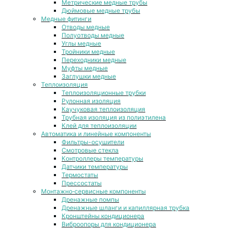
Метрические медные трубы
Дюймовые медные трубы
Медные фитинги
Отводы медные
Полуотводы медные
Углы медные
Тройники медные
Переходники медные
Муфты медные
Заглушки медные
Теплоизоляция
Теплоизоляционные трубки
Рулонная изоляция
Каучуковая теплоизоляция
Трубная изоляция из полиэтилена
Клей для теплоизоляции
Автоматика и линейные компоненты
Фильтры-осушители
Смотровые стекла
Контроллеры температуры
Датчики температуры
Термостаты
Прессостаты
Монтажно‑сервисные компоненты
Дренажные помпы
Дренажные шланги и капиллярная трубка
Кронштейны кондиционера
Виброопоры для кондиционера