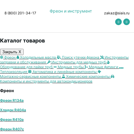
Фреон и инструмент
8 (800) 201-34-17
zakaz@siais.ru
0
0
Каталог товаров
Закрыть X
Фреон
Холодильные масла
Поиск утечки фреона
Инструменты
заправки и обслуживания
Инструменты для медных труб
Оборудование для пайки труб
Медные трубы
Медные фитинги
Теплоизоляция
Автоматика и линейные компоненты
Монтажно‑сервисные компоненты
Химические компоненты
Компоненты и инструменты для автокондиционеров
Фреон
Фреон R134a
Хладон R404a
Фреон R410a
Фреон R407с