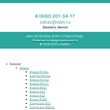
8 (800) 201-34-17
zakaz@siais.ru
Заказать звонок
ИНН 7811671676, ОГРН 1177847370282.
Политика конфиденциальности
© 2026 ООО «СиАйс»
Каталог
Фреон
Фреон R134a
Хладон R404a
Фреон R410a
Фреон R407с
Фреон R507
Фреон R32
Фреон R22
Фреон R290
Хладагент R23
Хладагент R600a