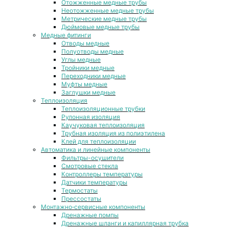
Отожженные медные трубы
Неотожженные медные трубы
Метрические медные трубы
Дюймовые медные трубы
Медные фитинги
Отводы медные
Полуотводы медные
Углы медные
Тройники медные
Переходники медные
Муфты медные
Заглушки медные
Теплоизоляция
Теплоизоляционные трубки
Рулонная изоляция
Каучуковая теплоизоляция
Трубная изоляция из полиэтилена
Клей для теплоизоляции
Автоматика и линейные компоненты
Фильтры-осушители
Смотровые стекла
Контроллеры температуры
Датчики температуры
Термостаты
Прессостаты
Монтажно‑сервисные компоненты
Дренажные помпы
Дренажные шланги и капиллярная трубка