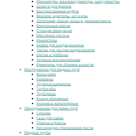
Манометры, мановакуумметры, вакуумметры
Шланги для фреона
Быстросъемные муфты
Вентили, адаптеры, штуцеры
Золотники, ключи, кольца, ремкомплекты
Вентильные ключи
Станции эвакуации
Масляные насосы
Инжекторы
Мойки для кондиционеров
Чехлы для чистки кондиционера
Щетки и гребенки
Зеркала инспекционные
Кримперы для обжима шлангов
Инструменты для медных труб
Вальцовки
Риммеры
Труборасширители
Трубогибы
Труборезы
Клещи обжимные
Ножницы капиллярные
Оборудование для пайки труб
Горелки
Газы для пайки
Припои и флюсы
Кислородно-пропановые посты
Медные трубы