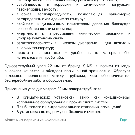
устойчивость к коррозии и физическим нагрузкам,
газонепроницаемость;
высокая теплопроводность, позволяющая равномерно
распределять охлаждение по контуру;
стойкость к динамичным показателям давления благодаря
высокой прочности материала;
инертность к агрессивным химическим реакциям и
ультрафиолетовому свету;
работоспособность в широком диапазоне – для низких и
высоких температур;
простота в монтаже – удобно паять материал без
использования трубогиба.
Однораструбный угол 22 мм от бренда SIAIS, выполнен из меди
высокого качества и обладает повышенной прочностью. Образует
надежное соединение между трубками, чем обеспечивается
бесперебойная работа оборудования.
Применение угла диаметром 22 мм однораструбного:
В климатических установках, таких как кондиционеры,
холодильное оборудование и прочие сплит-системы.
Для бытового и централизованного отопления помещений.
В установках по водному снабжению и очистке.
Монтажно‑сервисные компоненты
Еще
Однораструбные углы медные