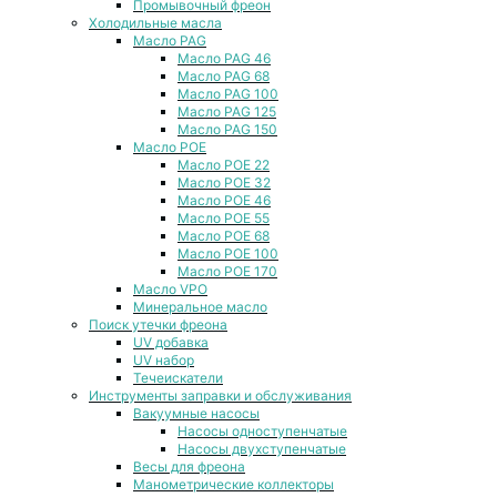
Промывочный фреон
Холодильные масла
Масло PAG
Масло PAG 46
Масло PAG 68
Масло PAG 100
Масло PAG 125
Масло PAG 150
Масло POE
Масло POE 22
Масло POE 32
Масло POE 46
Масло POE 55
Масло POE 68
Масло POE 100
Масло POE 170
Масло VPO
Минеральное масло
Поиск утечки фреона
UV добавка
UV набор
Течеискатели
Инструменты заправки и обслуживания
Вакуумные насосы
Насосы одноступенчатые
Насосы двухступенчатые
Весы для фреона
Манометрические коллекторы