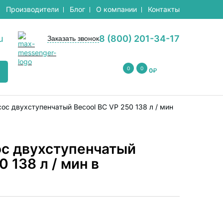
Производители
Блог
О компании
Контакты
u
8 (800) 201-34-17
Заказать звонок
0
0
0
₽
ос двухступенчатый Becool BC VP 250 138 л / мин
с двухступенчатый
0 138 л / мин в