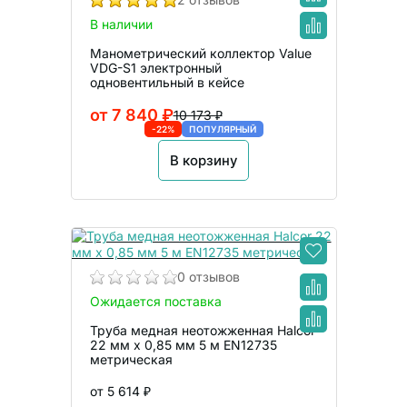
В наличии
Манометрический коллектор Value
VDG-S1 электронный
одновентильный в кейсе
от 7 840 ₽
10 173 ₽
-22%
ПОПУЛЯРНЫЙ
В корзину
0 отзывов
Ожидается поставка
Труба медная неотожженная Halcor
22 мм x 0,85 мм 5 м EN12735
метрическая
от 5 614 ₽