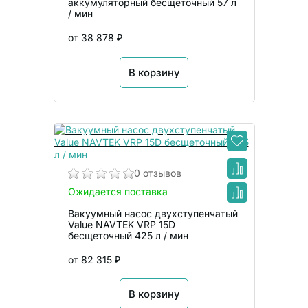
аккумуляторный бесщеточный 57 л
/ мин
от 38 878 ₽
В корзину
0 отзывов
Ожидается поставка
Вакуумный насос двухступенчатый
Value NAVTEK VRP 15D
бесщеточный 425 л / мин
от 82 315 ₽
В корзину