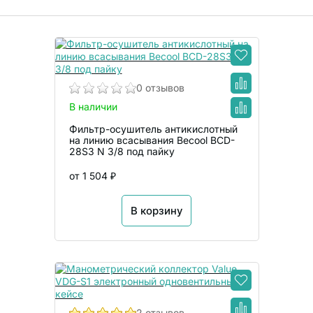
0 отзывов
В наличии
Фильтр-осушитель антикислотный
на линию всасывания Becool BCD-
28S3 N 3/8 под пайку
от 1 504 ₽
В корзину
2 отзывов