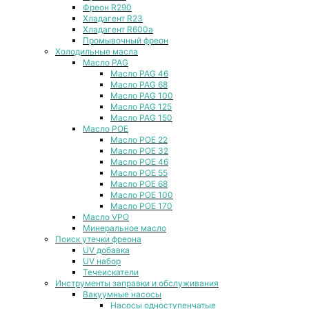
Фреон R290
Хладагент R23
Хладагент R600a
Промывочный фреон
Холодильные масла
Масло PAG
Масло PAG 46
Масло PAG 68
Масло PAG 100
Масло PAG 125
Масло PAG 150
Масло POE
Масло POE 22
Масло POE 32
Масло POE 46
Масло POE 55
Масло POE 68
Масло POE 100
Масло POE 170
Масло VPO
Минеральное масло
Поиск утечки фреона
UV добавка
UV набор
Течеискатели
Инструменты заправки и обслуживания
Вакуумные насосы
Насосы одноступенчатые