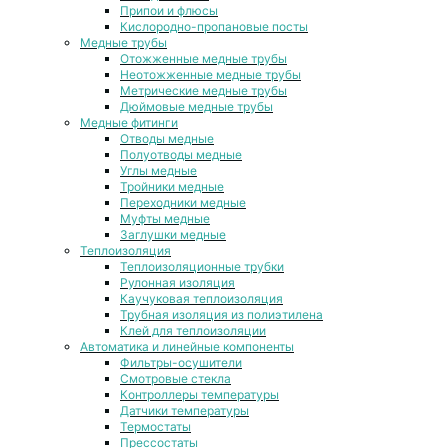
Припои и флюсы
Кислородно-пропановые посты
Медные трубы
Отожженные медные трубы
Неотожженные медные трубы
Метрические медные трубы
Дюймовые медные трубы
Медные фитинги
Отводы медные
Полуотводы медные
Углы медные
Тройники медные
Переходники медные
Муфты медные
Заглушки медные
Теплоизоляция
Теплоизоляционные трубки
Рулонная изоляция
Каучуковая теплоизоляция
Трубная изоляция из полиэтилена
Клей для теплоизоляции
Автоматика и линейные компоненты
Фильтры-осушители
Смотровые стекла
Контроллеры температуры
Датчики температуры
Термостаты
Прессостаты