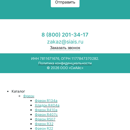
Отправить
8 (800) 201-34-17
zakaz@siais.ru
Заказать звонок
ИНН 7811671676, ОГРН 1177847370282.
Политика конфиденциальности
© 2026 ООО «СиАйс»
Каталог
Фреон
Фреон R134a
Хладон R404a
Фреон R410a
Фреон R407с
Фреон R507
Фреон R32
Фреон R22