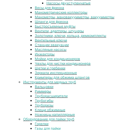
Насосы двухступенчатые
Весы для фреона
Манометрические коллекторы
Манометры, мановакуумметры, вакуумметры
Шланги для фреона
Быстросъемные муфты
Вентили, адаптеры, штуцеры
Золотники, ключи, кольца, ремкомплекты
Вентильные ключи
Станции эвакуации
Масляные насосы
Инжекторы
Мойки для кондиционеров
Чехлы для чистки кондиционера
Щетки и гребенки
Зеркала инспекционные
Кримперы для обжима шлангов
Инструменты для медных труб
Вальцовки
Риммеры
Труборасширители
Трубогибы
Труборезы
Клещи обжимные
Ножницы капиллярные
Оборудование для пайки труб
Горелки
Газы для пайки