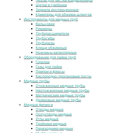
Чехлы для чистки кондиционера
Щетки и гребенки
Зеркала инспекционные
Кримперы для обжима шлангов
Инструменты для медных труб
Вальцовки
Риммеры
Труборасширители
Трубогибы
Труборезы
Клещи обжимные
Ножницы капиллярные
Оборудование для пайки труб
Горелки
Газы для пайки
Припои и флюсы
Кислородно-пропановые посты
Медные трубы
Отожженные медные трубы
Неотожженные медные трубы
Метрические медные трубы
Дюймовые медные трубы
Медные фитинги
Отводы медные
Полуотводы медные
Углы медные
Тройники медные
Переходники медные