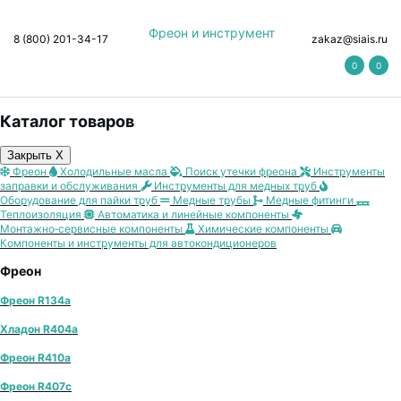
Фреон и инструмент
8 (800) 201-34-17
zakaz@siais.ru
0
0
Каталог товаров
Закрыть X
Фреон
Холодильные масла
Поиск утечки фреона
Инструменты
заправки и обслуживания
Инструменты для медных труб
Оборудование для пайки труб
Медные трубы
Медные фитинги
Теплоизоляция
Автоматика и линейные компоненты
Монтажно‑сервисные компоненты
Химические компоненты
Компоненты и инструменты для автокондиционеров
Фреон
Фреон R134a
Хладон R404a
Фреон R410a
Фреон R407с