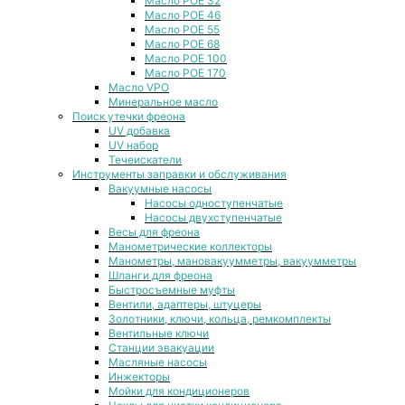
Масло POE 32
Масло POE 46
Масло POE 55
Масло POE 68
Масло POE 100
Масло POE 170
Масло VPO
Минеральное масло
Поиск утечки фреона
UV добавка
UV набор
Течеискатели
Инструменты заправки и обслуживания
Вакуумные насосы
Насосы одноступенчатые
Насосы двухступенчатые
Весы для фреона
Манометрические коллекторы
Манометры, мановакуумметры, вакуумметры
Шланги для фреона
Быстросъемные муфты
Вентили, адаптеры, штуцеры
Золотники, ключи, кольца, ремкомплекты
Вентильные ключи
Станции эвакуации
Масляные насосы
Инжекторы
Мойки для кондиционеров