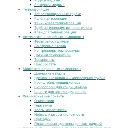
Муфты медные
Заглушки медные
Теплоизоляция
Теплоизоляционные трубки
Рулонная изоляция
Каучуковая теплоизоляция
Трубная изоляция из полиэтилена
Клей для теплоизоляции
Автоматика и линейные компоненты
Фильтры-осушители
Смотровые стекла
Контроллеры температуры
Датчики температуры
Термостаты
Прессостаты
Монтажно‑сервисные компоненты
Дренажные помпы
Дренажные шланги и капиллярная трубка
Кронштейны кондиционера
Виброопоры для кондиционера
Шланги для автокондиционера
Химические компоненты
Очистители
Герметики
Тесты кислотности
Нейтрализаторы кислотности
Присадки
Пластиковые адаптеры для картриджей